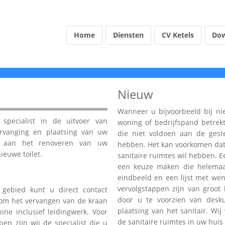
Home
Diensten
CV Ketels
Dow
Nieuw
Wanneer u bijvoorbeeld bij n
j specialist in de uitvoer van
woning of bedrijfspand betrekt
rvanging en plaatsing van uw
die niet voldoen aan de geste
en aan het renoveren van uw
hebben. Het kan voorkomen dat 
ieuwe toilet.
sanitaire ruimtes wil hebben. E
een keuze maken die helemaal
eindbeeld en een lijst met wen
vervolgstappen zijn van groot 
 gebied kunt u direct contact
door u te voorzien van desk
om het vervangen van de kraan
plaatsing van het sanitair. Wij
ne inclusief leidingwerk. Voor
de sanitaire ruimtes in uw huis
pen zijn wij de specialist die u